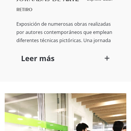
años:
RETIRO
Título de la Obra: “The Flash KAWAY”.
(12 años)
Exposición de numerosas obras realizadas
por autores contemporáneos que emplean
¡ENHORABUENA a TODOS!, vosotros
diferentes técnicas pictóricas. Una jornada
sois los verdaderos SÚPER HÉROES.
Leer más
muy colorida y entretenida! y la
JORNADA de MUJERES & LITERATURA
con la asistencia de la escritora
Manuela Jiménez Parrondo, ¡todo un
éxito!