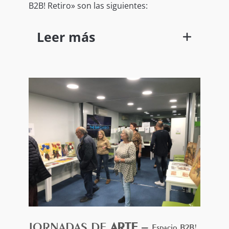
B2B! Retiro» son las siguientes:
Leer más
GANADOR categoría (1) de 4 a 7
años:
Título de la obra: “Leire y su Gotero”.
(7 años)
GANADOR categoría (2) de 8 a 11
años:
Título de la Obra: “Ojos Láser de
Amor”. (10 años)
GANADOR categoría (3) de 12 a 15
JORNADAS DE
ARTE
–
Espacio B2B!