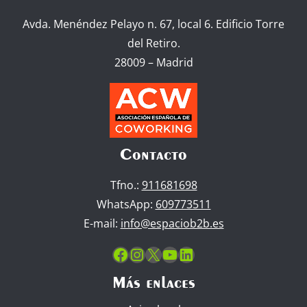
Avda. Menéndez Pelayo n. 67, local 6. Edificio Torre
del Retiro.
28009 – Madrid
Contacto
Tfno.:
911681698
WhatsApp:
609773511
E-mail:
info@espaciob2b.es
Facebook
Instagram
X
YouTube
LinkedIn
Más enlaces