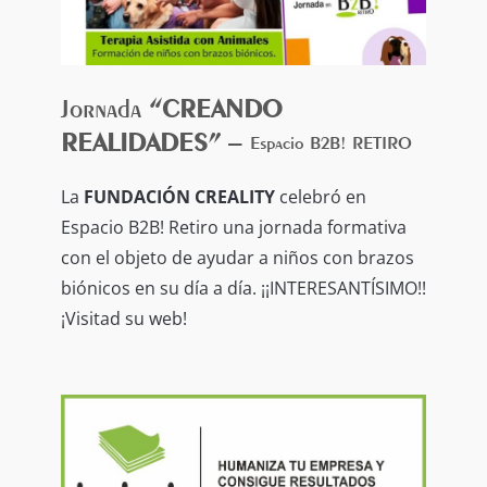
“Libérate”, en el que nos guía a sanar lo
que nos ata para vivir en plenitud.
Jornada
“CREANDO
REALIDADES”
–
Espacio B2B! RETIRO
La
FUNDACIÓN CREALITY
celebró en
Espacio B2B! Retiro una jornada formativa
con el objeto de ayudar a niños con brazos
biónicos en su día a día. ¡¡INTERESANTÍSIMO!!
¡Visitad su web!