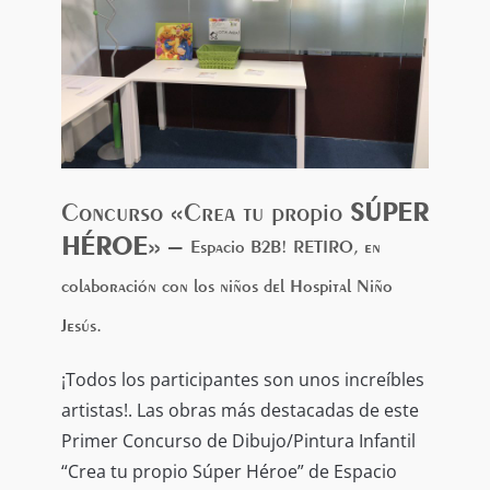
contribuir con nuestro granito de arena
en este maravilloso proyecto y
hacernos partícipes activos de crear un
entorno especial para que los niños que
están recibiendo tratamiento de
quimioterapia en el hospital afronten su
enfermedad con una sonrisa, haciendo
Concurso «Crea tu propio
SÚPER
que se olviden de dónde están y
HÉROE
» –
Espacio B2B! RETIRO, en
pudiendo ¡disfrutar de un jardín mágico
colaboración con los niños del Hospital Niño
dentro del hospital!
Jesús.
¡Todos los participantes son unos increíbles
artistas!. Las obras más destacadas de este
Primer Concurso de Dibujo/Pintura Infantil
“Crea tu propio Súper Héroe” de Espacio