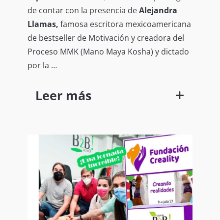
de contar con la presencia de
Alejandra
Llamas,
famosa escritora mexicoamericana
de bestseller de Motivación y creadora del
Proceso MMK (Mano Maya Kosha) y dictado
por la …
Leer más
Máster Coach Sandra Velásquez, por el
cual, diseñas tu vida a través de tu
sabiduría interior.
Fue muy interesante y contó con mucha
afluencia de personas seguidoras de
Alejandra, su método y sus obras. En
esta ocasión presentó su último libro